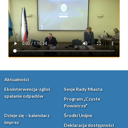
Aktualności
Ekointerwencja-zgłoś
Sesje Rady Miasta
spalanie odpadów
Program „Czyste
Powietrze”
Dzieje się – kalendarz
Środki Unijne
imprez
Deklaracja dostępności