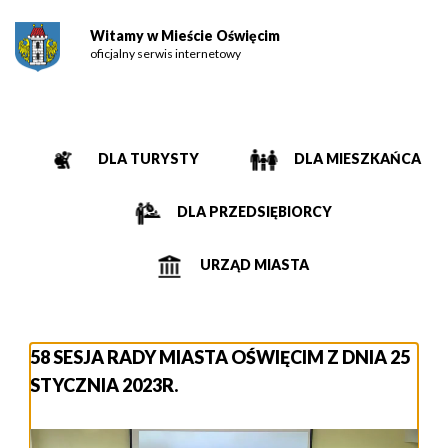
Witamy w Mieście Oświęcim
oficjalny serwis internetowy
DLA TURYSTY
DLA MIESZKAŃCA
DLA PRZEDSIĘBIORCY
URZĄD MIASTA
58 SESJA RADY MIASTA OŚWIĘCIM Z DNIA 25
STYCZNIA 2023R.