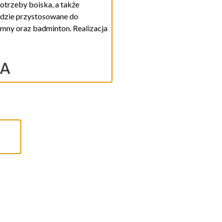
 potrzeby boiska,
a także
dzie przystosowan
e
do
iemny
oraz
badminton. Realizacja