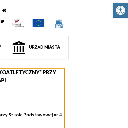
Ot
e
tagram
Twitter
Y
URZĄD MIASTA
KOATLETYCZNY” PRZY
P I
rzy Szkole Podstawowej nr 4