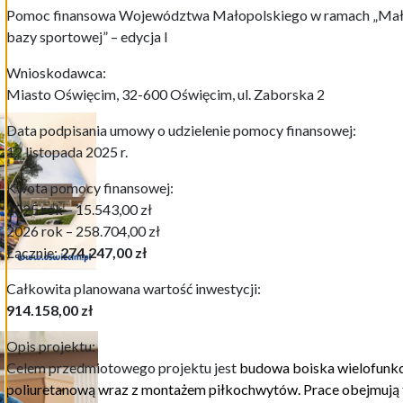
Pomoc finansowa Województwa Małopolskiego w ramach „Mał
bazy sportowej” – edycja I
Wnioskodawca:
Miasto Oświęcim, 32-600 Oświęcim, ul. Zaborska 2
Data podpisania umowy o udzielenie pomocy finansowej:
12 listopada 2025 r.
Kwota pomocy finansowej:
2025 rok – 15.543,
00
zł
2026 rok –
258.704
,
00 zł
Łącznie:
274.247,00 zł
Całkowita planowana wartość inwestycji:
914.158
,00
zł
Opis projektu:
Celem przedmiotowego projektu jest
budow
a
boiska wielofunkc
poliuretanową wraz z montażem piłkochwytów. Prace obejmują