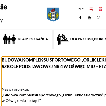
ie
PL
Facebook
YouTUb
Ins
wy
DLA MIESZKAŃCA
DLA PRZEDSIĘBIORC
BUDOWA KOMPLEKSU SPORTOWEGO „ORLIK LEK
SZKOLE PODSTAWOWEJ NR 4 W OŚWIĘCIMIU – ETA
Nazwa projektu:
„
Budowa kompleksu sportowego „Orlik Lekkoatletyczny” p
w Oświęcimiu – etap
I
”