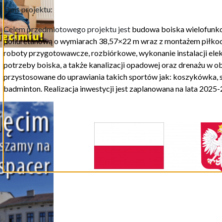
Opis projektu:
Celem przedmiotowego projektu jest
budow
a
boiska wielofunkc
poliuretanową o wymiarach 38,57×22 m wraz z montażem piłko
roboty przygotowawcze, rozbiórkowe, wykonanie instalacji elekt
potrzeby boiska,
a także
kanalizacji opadowej oraz drenażu w o
przystosowan
e
do uprawiania takich sportów jak: koszykówka, 
badminton. Realizacja inwestycji jest zaplanowana na lata 2025-