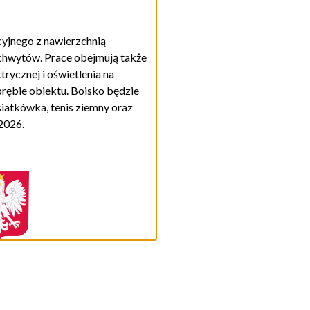
yjnego z nawierzchnią
chwytów. Prace obejmują także
rycznej i oświetlenia na
brębie obiektu.
Boisko
będzie
siatkówka, tenis ziemny
oraz
2026.