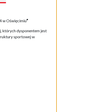
 4 w
O
święcimiu
”
, których dysponentem jest
truktury sportowej w