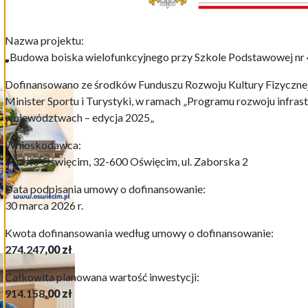
Nazwa projektu:
„
Budowa boiska wielofunkcyjnego przy Szkole Podstawowej nr
Dofinansowano ze środków Funduszu Rozwoju Kultury Fizycznej
Minister Sportu i Turystyki
,
w ramach
„
P
rogramu
rozwoju infras
województwach – edycja 2025
„
Wnioskodawca:
Miasto Oświęcim, 32-600 Oświęcim, ul. Zaborska 2
Data podpisania umowy o dofinansowanie:
30 marca 2026 r.
Kwota dofinansowania według umowy o dofinansowanie:
274.247
,00
zł
Całkowita planowana wartość inwestycji:
914.158
,00
zł