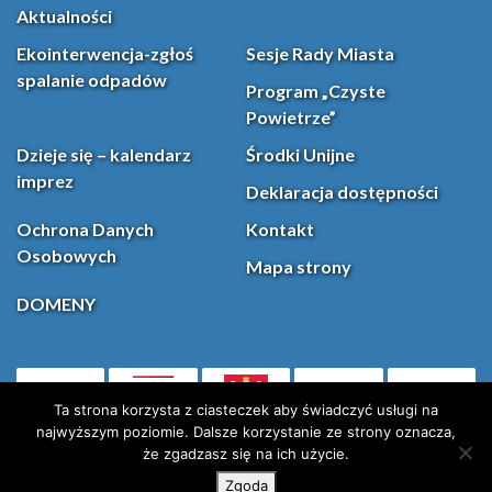
Aktualności
Ekointerwencja-zgłoś
Sesje Rady Miasta
spalanie odpadów
Program „Czyste
Powietrze”
Dzieje się – kalendarz
Środki Unijne
imprez
Deklaracja dostępności
Ochrona Danych
Kontakt
Osobowych
Mapa strony
DOMENY
PL
Facebook
YouT
(otwiera się w nowej karcie)
Ta strona korzysta z ciasteczek aby świadczyć usługi na
najwyższym poziomie. Dalsze korzystanie ze strony oznacza,
że zgadzasz się na ich użycie.
Instagram
X (Twitter)
Zgoda