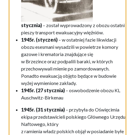
stycznia)
– został wyprowadzony z obozu ostatni
pieszy transport ewakuacyjny więźniów.
1945r. (styczeń)
– w ostatniej fazie likwidacji
obozu esesmani wysadzili w powietrze komory
gazowe i krematoria znajdujące się
w Brzezince oraz podpalili baraki, w których
przechowywali mienie po zamordowanych.
Ponadto ewakuacją objęto będące w budowie
wyżej wymienione zakłady.
1945r. (27 stycznia)
– oswobodzenie obozu KL
Auschwitz-Birkenau
1945r. (31 stycznia)
– przybyła do Oświęcimia
ekipa przedstawicieli polskiego Głównego Urzędu
Naftowego, który
z ramienia władz polskich objął w posiadanie byłe