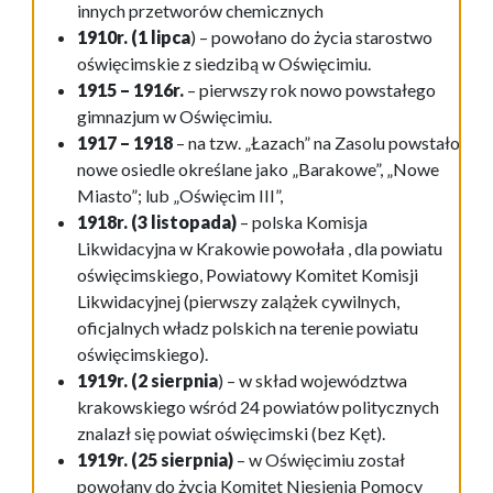
innych przetworów chemicznych
1910r.
(1 lipca
) – powołano do życia starostwo
oświęcimskie z siedzibą w Oświęcimiu.
1915 – 1916r.
– pierwszy rok nowo powstałego
gimnazjum w Oświęcimiu.
1917 – 1918
– na tzw. „Łazach” na Zasolu powstało
nowe osiedle określane jako „Barakowe”, „Nowe
Miasto”; lub „Oświęcim III”,
1918r. (3 listopada)
– polska Komisja
Likwidacyjna w Krakowie powołała , dla powiatu
oświęcimskiego, Powiatowy Komitet Komisji
Likwidacyjnej (pierwszy zalążek cywilnych,
oficjalnych władz polskich na terenie powiatu
oświęcimskiego).
1919r. (2 sierpnia
) – w skład województwa
krakowskiego wśród 24 powiatów politycznych
znalazł się powiat oświęcimski (bez Kęt).
1919r. (25 sierpnia)
– w Oświęcimiu został
powołany do życia Komitet Niesienia Pomocy