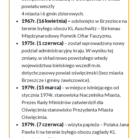
powiatu weszły
4 miasta i 6 gmin zbiorowych.
1967r. (16 kwietnia) –
odsłonięto w Brzezince na
terenie byłego obozu KL Auschwitz – Birkenau
Międzynarodowy Pomnik Ofiar Faszyzmu.
1975r. (1 czerwca)
– został wprowadzony nowy
podział administracyjny kraju. W wyniku tej
zmiany, w skład nowo powstałego wtedy
województwa bielskiego wszedł m.in.
dotychczasowy powiat oświęcimski (bez miasta
Brzeszcze i gminy Jawiszowice).
1979r. (15 marca)
– w miejsce istniejącego od
stycznia 1974r. stanowiska Naczelnika Miasta,
Prezes Rady Ministrów zatwierdził dla
Oświęcimia stanowisko Prezydenta Miasta
Oświęcimia.
1979r. (7 czerwca)
– wizyta papieża – Polaka Jana
Pawła II na terenie byłego obozu zagłady KL