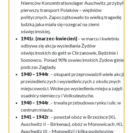
Niemców Konzentrationslager Auschwitz, przybył
pierwszy transport Polaków – więźniów
politycznych. Zapoczątkowało to wielką tragedię
ludzką jaka miała się rozegrać na ziemi
oświęcimskiej.
1941r. (marzec-kwiecień)
– w marcu i kwietniu
odbywa się akcja wysiedlania Żydów
oświęcimskich do gett w Chrzanowie, Będzinie i
Sosnowcu. Ponad 90% oswiecimskich Zydow ginie
podczas Zaglady.
1940 – 1944r
. – okupant przeprowadził wiele akcji
przesiedleńczych i wysiedleńczych z okolicznych
miejscowości. Wolne po wysiedleniu miejsca zajęli
osadnicy niemieccy i Volksdeutsche.
1940 – 1944r
. – trwała przebudowa rynku i ulic w
centrum miasta.
1941 – 1942r
. – powstał obóz w Brzezince (KL
Auschwitz II – Birkenau), obóz w Monowicach /KL
Auschwitz III – Monowitz) i kilka podobozów