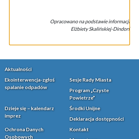
Opracowano na podstawie informacji
Elżbiety Skalińskiej-Dindorf
Aktualności
Ekointerwencja-zgłoś
Sesje Rady Miasta
spalanie odpadów
Program „Czyste
Powietrze”
Dzieje się – kalendarz
Środki Unijne
imprez
Deklaracja dostępności
Ochrona Danych
Kontakt
Osobowych