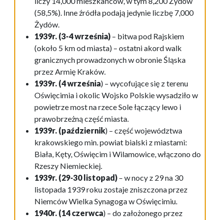
liczy 14,000 mieszkańców, w tym 8,200 Żydów
(58,5%). Inne źródła podają jedynie liczbę 7,000
Żydów.
1939r. (3-4 września)
– bitwa pod Rajskiem
(około 5 km od miasta) – ostatni akord walk
granicznych prowadzonych w obronie Śląska
przez Armię Kraków.
1939r. (4 września
) – wycofujące się z terenu
Oświęcimia i okolic Wojsko Polskie wysadziło w
powietrze most na rzece Sole łączący lewo i
prawobrzeżną część miasta.
1939r. (październik
) – część województwa
krakowskiego min. powiat bialski z miastami:
Biała, Kęty, Oświęcim i Wilamowice, włączono do
Rzeszy Niemieckiej.
1939r. (29-30 listopad)
– w nocy z 29 na 30
listopada 1939 roku zostaje zniszczona przez
Niemców Wielka Synagoga w Oświęcimiu.
1940r. (14 czerwca
) – do założonego przez