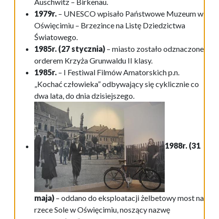
Auschwitz – Birkenau.
1979r.
– UNESCO wpisało Państwowe Muzeum w
Oświęcimiu – Brzezince na Listę Dziedzictwa
Światowego.
1985r. (27 stycznia)
– miasto zostało odznaczone
orderem Krzyża Grunwaldu II klasy.
1985r.
– I Festiwal Filmów Amatorskich p.n.
„Kochać człowieka” odbywający się cyklicznie co
dwa lata, do dnia dzisiejszego.
1988r. (31
maja)
– oddano do eksploatacji żelbetowy most na
rzece Sole w Oświęcimiu, noszący nazwę