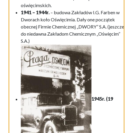
oświęcimskich.
1941 – 1944r.
– budowa Zakładów I.G. Farben w
Dworach koło Oświęcimia. Dały one początek
obecnej Firmie Chemicznej „DWORY” S.A. (jeszcze
do niedawna Zakładom Chemicznym „Oświęcim”
S.A.)
1945r. (19