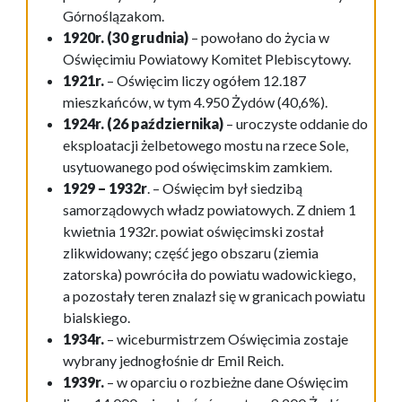
Górnoślązakom.
1920r. (30 grudnia)
– powołano do życia w
Oświęcimiu Powiatowy Komitet Plebiscytowy.
1921r.
– Oświęcim liczy ogółem 12.187
mieszkańców, w tym 4.950 Żydów (40,6%).
1924r. (26 paździ
ernika)
– uroczyste oddanie do
eksploatacji żelbetowego mostu na rzece Sole,
usytuowanego pod oświęcimskim zamkiem.
1929 – 1932r
. – Oświęcim był siedzibą
samorządowych władz powiatowych. Z dniem 1
kwietnia 1932r. powiat oświęcimski został
zlikwidowany; część jego obszaru (ziemia
zatorska) powróciła do powiatu wadowickiego,
a pozostały teren znalazł się w granicach powiatu
bialskiego.
1934r.
– wiceburmistrzem Oświęcimia zostaje
wybrany jednogłośnie dr Emil Reich.
1939r.
– w oparciu o rozbieżne dane Oświęcim