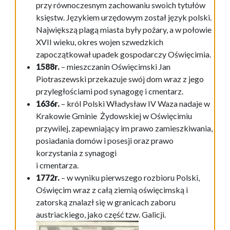
przy równoczesnym zachowaniu swoich tytułów
księstw. Językiem urzędowym został język polski.
Największą plagą miasta były pożary, a w połowie
XVII wieku, okres wojen szwedzkich
zapoczątkował upadek gospodarczy Oświęcimia.
1588r.
– mieszczanin Oświęcimski Jan
Piotraszewski przekazuje swój dom wraz z jego
przyległościami pod synagogę i cmentarz.
1636r.
– król Polski Władysław IV Waza nadaje w
Krakowie Gminie Żydowskiej w Oświęcimiu
przywilej, zapewniający im prawo zamieszkiwania,
posiadania domów i posesji oraz prawo
korzystania z synagogi
i cmentarza.
1772r.
– w wyniku pierwszego rozbioru Polski,
Oświęcim wraz z całą ziemią oświęcimską i
zatorską znalazł się w granicach zaboru
austriackiego, jako część tzw. Galicji.