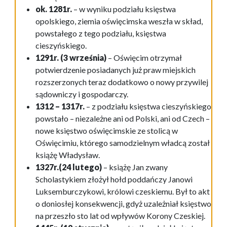
ok. 1281r.
– w wyniku podziału księstwa
opolskiego, ziemia oświęcimska weszła w skład,
powstałego z tego podziału, księstwa
cieszyńskiego.
1291r. (3 września)
– Oświęcim otrzymał
potwierdzenie posiadanych już praw miejskich
rozszerzonych teraz dodatkowo o nowy przywilej
sądowniczy i gospodarczy.
1312 – 1317r.
– z podziału księstwa cieszyńskiego
powstało – niezależne ani od Polski, ani od Czech –
nowe księstwo oświęcimskie ze stolicą w
Oświęcimiu, którego samodzielnym władcą został
książę Władysław.
1327r.(24 lutego)
– książę Jan zwany
Scholastykiem złożył hołd poddańczy Janowi
Luksemburczykowi, królowi czeskiemu. Był to akt
o doniosłej konsekwencji, gdyż uzależniał księstwo
na przeszło sto lat od wpływów Korony Czeskiej.