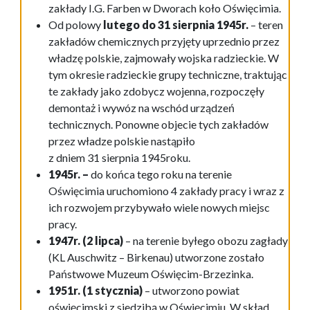
zakłady I.G. Farben w Dworach koło Oświęcimia.
Od polowy
lutego do 31 sierpnia 1945r.
– teren
zakładów chemicznych przyjęty uprzednio przez
władzę polskie, zajmowały wojska radzieckie. W
tym okresie radzieckie grupy techniczne, traktując
te zakłady jako zdobycz wojenna, rozpoczęły
demontaż i wywóz na wschód urządzeń
technicznych. Ponowne objecie tych zakładów
przez władze polskie nastąpiło
z dniem 31 sierpnia 1945roku.
1945r. –
do końca tego roku na terenie
Oświęcimia uruchomiono 4 zakłady pracy i wraz z
ich rozwojem przybywało wiele nowych miejsc
pracy.
1947r. (2 lipca)
– na terenie byłego obozu zagłady
(KL Auschwitz – Birkenau) utworzone zostało
Państwowe Muzeum Oświęcim-Brzezinka.
1951r. (1 stycznia)
– utworzono powiat
oświęcimski z siedzibą w Oświęcimiu. W skład