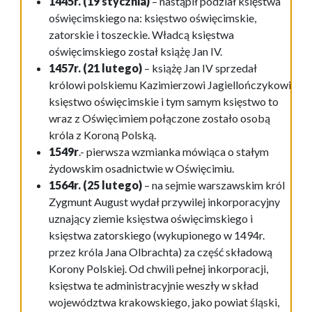
1445r. (19 stycznia)
– nastąpił podział księstwa
oświęcimskiego na: księstwo oświęcimskie,
zatorskie i toszeckie. Władcą księstwa
oświęcimskiego został książę Jan IV.
1457r. (21 lutego)
– książę Jan IV sprzedał
królowi polskiemu Kazimierzowi Jagiellończykowi
księstwo oświęcimskie i tym samym księstwo to
wraz z Oświęcimiem połączone zostało osobą
króla z Koroną Polską.
1549r
.- pierwsza wzmianka mówiąca o stałym
żydowskim osadnictwie w Oświęcimiu.
1564r. (25 lutego)
– na sejmie warszawskim król
Zygmunt August wydał przywilej inkorporacyjny
uznający ziemie księstwa oświęcimskiego i
księstwa zatorskiego (wykupionego w 1494r.
przez króla Jana Olbrachta) za część składową
Korony Polskiej. Od chwili pełnej inkorporacji,
księstwa te administracyjnie weszły w skład
województwa krakowskiego, jako powiat śląski,