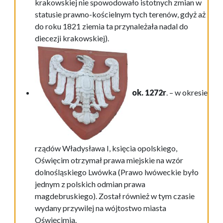
krakowskiej nie spowodowało istotnych zmian w
statusie prawno-kościelnym tych terenów, gdyż aż
do roku 1821 ziemia ta przynależała nadal do
diecezji krakowskiej).
ok. 1272r
. – w okresie
rządów Władysława I, księcia opolskiego,
Oświęcim otrzymał prawa miejskie na wzór
dolnośląskiego Lwówka (Prawo lwóweckie było
jednym z polskich odmian prawa
magdebruskiego). Został również w tym czasie
wydany przywilej na wójtostwo miasta
Oświęcimia.