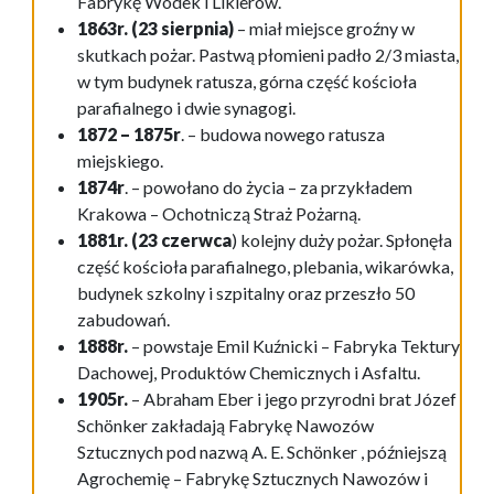
Fabrykę Wódek i Likierów.
1863r. (23 sierpnia)
– miał miejsce groźny w
skutkach pożar. Pastwą płomieni padło 2/3 miasta,
w tym budynek ratusza, górna część kościoła
parafialnego i dwie synagogi.
1872 – 1875r
. – budowa nowego ratusza
miejskiego.
1874r
. – powołano do życia – za przykładem
Krakowa – Ochotniczą Straż Pożarną.
1881r.
(23 czerwca
) kolejny duży pożar. Spłonęła
część kościoła parafialnego, plebania, wikarówka,
budynek szkolny i szpitalny oraz przeszło 50
zabudowań.
1888r.
– powstaje Emil Kuźnicki – Fabryka Tektury
Dachowej, Produktów Chemicznych i Asfaltu.
1905r.
– Abraham Eber i jego przyrodni brat Józef
Schönker zakładają Fabrykę Nawozów
Sztucznych pod nazwą A. E. Schönker , późniejszą
Agrochemię – Fabrykę Sztucznych Nawozów i