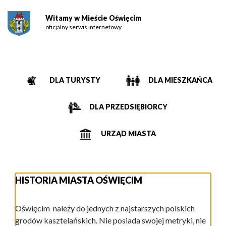
Witamy w Mieście Oświęcim
oficjalny serwis internetowy
DLA TURYSTY
DLA MIESZKAŃCA
DLA PRZEDSIĘBIORCY
URZĄD MIASTA
HISTORIA MIASTA OŚWIĘCIM
Oświęcim należy do jednych z najstarszych polskich
grodów kasztelańskich. Nie posiada swojej metryki, nie