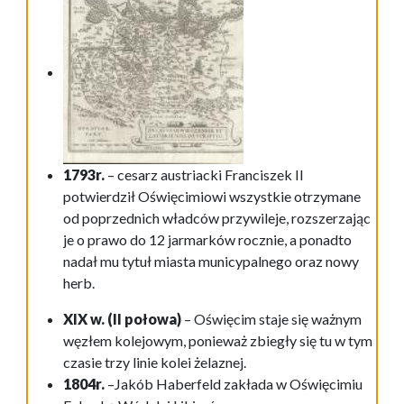
1793r.
– cesarz austriacki Franciszek II
potwierdził Oświęcimiowi wszystkie otrzymane
od poprzednich władców przywileje, rozszerzając
je o prawo do 12 jarmarków rocznie, a ponadto
nadał mu tytuł miasta municypalnego oraz nowy
herb.
XIX w. (II połowa)
– Oświęcim staje się ważnym
węzłem kolejowym, ponieważ zbiegły się tu w tym
czasie trzy linie kolei żelaznej.
1804r.
–Jakób Haberfeld zakłada w Oświęcimiu