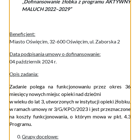
„
Dofinansowanie żłobka z programu
A
KTYWNY
M
ALUCH
2022–202
9”
Beneficjent:
Miasto Oświęcim, 32-600 Oświęcim, ul. Zaborska 2
Data podpisania umowy o dofinansowanie:
04 październik 2024 r.
Opis zadania:
Zadanie polega na funkcjonowaniu przez okres 36
miesięcy nowych miejsc opieki nad dziećmi
w wieku do lat 3, utworzonych w instytucji opieki żłobku,
w ramach umowy nr 3/G/KPO/2023 i jest przeznaczone
na koszty funkcjonowania, o kt
órym
mowa w pkt. 4.3
Programu.
Grupy docelowe: