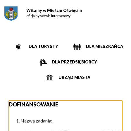
Witamy w Mieście Oświęcim
oficjalny serwis internetowy
DLA TURYSTY
DLA MIESZKAŃCA
DLA PRZEDSIĘBIORCY
URZĄD MIASTA
DOFINANSOWANIE
Nazwa zadania: