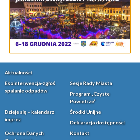
Aktualności
Ekointerwencja-zgłoś
Sesje Rady Miasta
spalanie odpadów
Program „Czyste
Powietrze”
Dzieje się – kalendarz
Środki Unijne
imprez
Deklaracja dostępności
Ochrona Danych
Kontakt