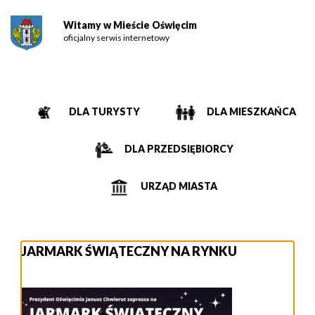
Witamy w Mieście Oświęcim
oficjalny serwis internetowy
DLA TURYSTY
DLA MIESZKAŃCA
DLA PRZEDSIĘBIORCY
URZĄD MIASTA
JARMARK ŚWIĄTECZNY NA RYNKU