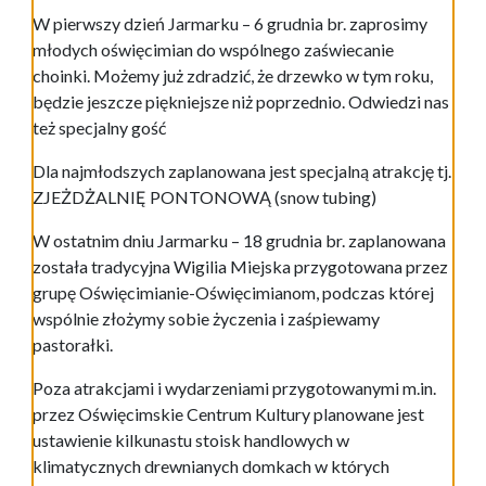
W pierwszy dzień Jarmarku – 6 grudnia br. zaprosimy
młodych oświęcimian do wspólnego zaświecanie
choinki. Możemy już zdradzić, że drzewko w tym roku,
będzie jeszcze piękniejsze niż poprzednio. Odwiedzi nas
też specjalny gość
Dla najmłodszych zaplanowana jest specjalną atrakcję tj.
ZJEŻDŻALNIĘ PONTONOWĄ (snow tubing)
W ostatnim dniu Jarmarku – 18 grudnia br. zaplanowana
została tradycyjna Wigilia Miejska przygotowana przez
grupę Oświęcimianie-Oświęcimianom, podczas której
wspólnie złożymy sobie życzenia i zaśpiewamy
pastorałki.
Poza atrakcjami i wydarzeniami przygotowanymi m.in.
przez Oświęcimskie Centrum Kultury planowane jest
ustawienie kilkunastu stoisk handlowych w
klimatycznych drewnianych domkach w których