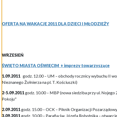
OFERTA NA WAKACJE 2011 DLA DZIECI I MŁODZIEŻY
WRZESIEŃ
ŚWIĘTO MIASTA OŚWIĘCIM + imprezy towarzyszące
1.09.2011
godz. 12.00 – UM – obchody rocznicy wybuchu II wo
Nieznanego Żołnierza na pl. T. Kościuszki)
2-5.09.2011
godz. 10.00
– MBP (nowa siedziba przy ul. Nojego 
Pokoju"
2.09.2011
godz. 15.00 – OCK – Piknik Organizacji Pozarządow
3.09.2011
godz. 10.00 – Parafia św. Józefa Robotnika – otwarc