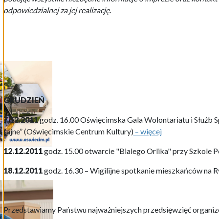
odpowiedzialnej za jej realizację.
GRUDZIEŃ
7.12.2011
godz. 16.00 Oświęcimska Gala Wolontariatu i Służb 
fajne” (Oświęcimskie Centrum Kultury)
– więcej
12.12.2011
godz. 15.00 otwarcie "Bialego Orlika" przy Szkole 
18.12.2011
godz. 16.30 – Wigilijne spotkanie mieszkańców na
Przedstawiamy Państwu najważniejszych przedsięwzięć organi