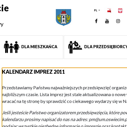
ie
PL
Facebook
YouTUb
Ins
wy
DLA MIESZKAŃCA
DLA PRZEDSIĘBIORC
KALENDARZ IMPREZ 2011
Przedstawiamy Państwu najważniejszych przedsięwzięć organi
najbliższym czasie. Lista imprez jest stale aktualizowana o now
wracać na tę stronę by sprawdzić co ciekawego wydarzy się w 
Jeśli jesteście Państwo organizatorem przedsięwzięcia, które po
kalendarzu prosimy napisać do nas na adres: pm@um.oswiecim.p
podając wszystkie niezbędne informacje o imprezie oraz kontakt