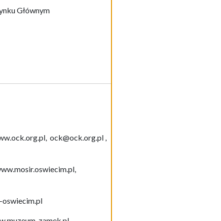
 Rynku Głównym
ww.ock.org.pl, ock@ock.org.pl ,
 www.mosir.oswiecim.pl,
-oswiecim.pl
ww.muzeum-zamek.pl,