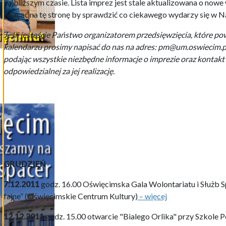
najbliższym czasie. Lista imprez jest stale aktualizowana o now
wracać na tę stronę by sprawdzić co ciekawego wydarzy się w 
Jeśli jesteście Państwo organizatorem przedsięwzięcia, które po
kalendarzu prosimy napisać do nas na adres: pm@um.oswiecim.p
podając wszystkie niezbędne informacje o imprezie oraz kontakt
odpowiedzialnej za jej realizację.
GRUDZIEŃ
7.12.2011
godz. 16.00 Oświęcimska Gala Wolontariatu i Służb 
fajne” (Oświęcimskie Centrum Kultury)
– więcej
12.12.2011
godz. 15.00 otwarcie "Bialego Orlika" przy Szkole 