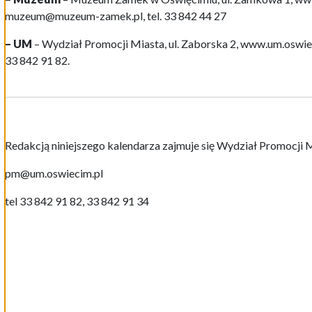
muzeum@muzeum-zamek.pl, tel. 33 842 44 27
– UM
– Wydział Promocji Miasta, ul. Zaborska 2, www.um.oswiec
33 842 91 82.
Redakcją niniejszego kalendarza zajmuje się Wydział Promocji 
pm@um.oswiecim.pl
tel 33 842 91 82, 33 842 91 34