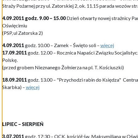
Straży Pożarnej przy ul. Zatorskiej 2, ok. 11.15 parada wozów st
4.09.2011 godz. 9.00 – 15.00
Dzień otwarty nowej strażnicy Pa
Oświęcimiu
(PSP, ul Zatorska 2)
4.09.2011
godz. 10.00 – Zamek – Święto soli –
więcej
17.09.2011
godz. 12.00 – Rocznica Napaści Związku Socjalistyc
Polskę.
(przed grobem Nieznanego Żołnierza na pl. T. Kościuszki)
18.09.2011
godz. 13.00 – "Przychodzi rabin do Księdza" Centr
Skarbka) –
więcej
LIPIEC – SIERPIEŃ
3.07.2011
godz. 17:30 – OCK, kościół św. Maksymiliana w Oświę