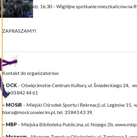
18.12.2011
godz. 16.30 – Wigilijne spotkanie mieszkańców na
ZAPRASZAMY!
Kontakt do organizatorów:
– OCK
– Oświęcimskie Centrum Kultury, ul. Śniadeckiego 24, w
tel. 33 842 44 61
– MOSiR
– Miejski Ośrodek Sportu i Rekreacji, ul. Leginów 15,
biuro@mosir.oswiecim.pl, tel. 33 843 43 39,
– MBP
– Miejska Biblioteka Publiczna, ul. Nojego 2b, www.mbp
– Muzeum
– Muzeum Zamek w Oświęcimiu, ul. Zamkowa 1, w