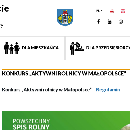
ie
PL
Facebook
YouTUb
Ins
wy
DLA MIESZKAŃCA
DLA PRZEDSIĘBIORC
KONKURS „AKTYWNI ROLNICY W MAŁOPOLSCE”
Konkurs „Aktywni rolnicy w Małopolsce” –
Regulamin