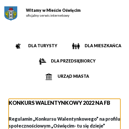
Witamy w Mieście Oświęcim
oficjalny serwis internetowy
DLA TURYSTY
DLA MIESZKAŃCA
DLA PRZEDSIĘBIORCY
URZĄD MIASTA
KONKURS WALENTYNKOWY 2022 NA FB
Regulamin „Konkursu Walentynkowego”
na profilu
społecznościowym „Oświęcim- tu się dzieje”