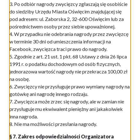
3. Po odbiór nagrody zwycięzcy zgłaszają się osobiście
do siedziby Urzędu Miasta Oświęcim znajdującej się
pod adresem: ul. Zaborska 2, 32-600 Oświęcim lub za
pośrednictwem osoby przez siebie upoważnionej.
4. W przypadku nie odebrania nagrody przez zwycięzcę
w terminie 30 dni od umieszczenia informacji na
Facebook, zwycięzca traci prawo do nagrody.
5. Zgodnie z art. 21 ust. 1 pkt. 68 Ustawy z dnia 26 lipca
1991 r. o podatku dochodowym od osób fizycznych,
jednorazowa wartość nagrody nie przekracza 100,00 zł
na osobę.
6. Zwycięzcy nie przysługuje prawo wymiany nagrody na
gotówkę ani nagrodę innego rodzaju.
7. Zwycięzca może zrzec się nagrody, ale w zamian nie
przysługuje mu ekwiwalent pieniężny ani jakakolwiek
inna nagroda.
8. Nie ma możliwości przesłania nagrody.
§ 7. Zakres odpowiedzialności Organizatora