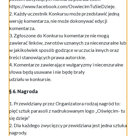
https://www.facebook.com/OswiecimTuSieDzieje.
2. Każdy uczestnik Konkursu może przedstawić jedną
wersję komentarza, nie może dokonywać edycji
komentarza.
3. Zgłoszone do Konkursu komentarze nie mogą
zawierać linków, zwrotów uznanych za niecenzuralne lub
w jakikolwiek sposób godzące w uczucia innych oraz
treści stanowiących prawa autorskie.
4. Komentarze zawierające wulgaryzmy i niecenzuralne
słowa będą usuwane i nie będę brały
udziału w konkursie.
§ 6. Nagroda
1. Przewidziany przez Organizatora rodzaj nagród to:
pięć sztuk parasoli z nadrukowanym logo „Oświęcim- tu
się dzieje”
2. Dla każdego zwycięzcy przewidziana jest jedna sztuka
nagrody.