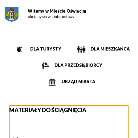
Witamy w Mieście Oświęcim
oficjalny serwis internetowy
DLA TURYSTY
DLA MIESZKAŃCA
DLA PRZEDSIĘBIORCY
URZĄD MIASTA
MATERIAŁY DO ŚCIĄGNIĘCIA