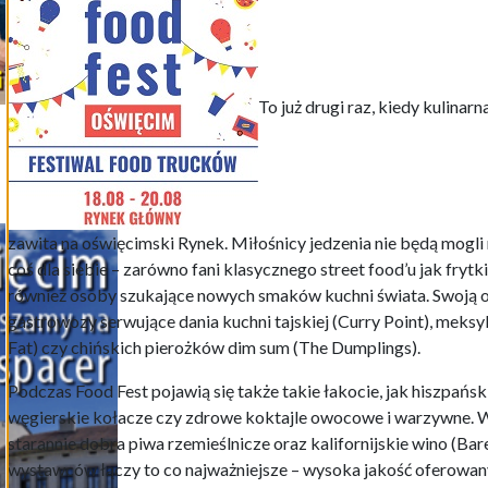
To już drugi raz, kiedy kulinar
zawita na oświęcimski Rynek. Miłośnicy jedzenia nie będą mogli 
coś dla siebie – zarówno fani klasycznego street food’u jak frytki
również osoby szukające nowych smaków kuchni świata. Swoją 
gastrowozy serwujące dania kuchni tajskiej (Curry Point), meksyk
Fat) czy chińskich pierożków dim sum (The Dumplings).
Podczas Food Fest pojawią się także takie łakocie, jak hiszpański
węgierskie kołacze czy zdrowe koktajle owocowe i warzywne. W
starannie dobra piwa rzemieślnicze oraz kalifornijskie wino (Ba
wystawców łączy to co najważniejsze – wysoka jakość oferowa