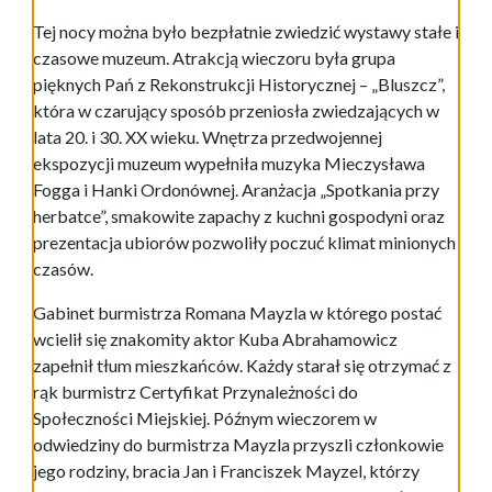
Tej nocy można było bezpłatnie zwiedzić wystawy stałe i
czasowe muzeum. Atrakcją wieczoru była grupa
pięknych Pań z Rekonstrukcji Historycznej – „Bluszcz”,
która w czarujący sposób przeniosła zwiedzających w
lata 20. i 30. XX wieku. Wnętrza przedwojennej
ekspozycji muzeum wypełniła muzyka Mieczysława
Fogga i Hanki Ordonównej. Aranżacja „Spotkania przy
herbatce”, smakowite zapachy z kuchni gospodyni oraz
prezentacja ubiorów pozwoliły poczuć klimat minionych
czasów.
Gabinet burmistrza Romana Mayzla w którego postać
wcielił się znakomity aktor Kuba Abrahamowicz
zapełnił tłum mieszkańców. Każdy starał się otrzymać z
rąk burmistrz Certyfikat Przynależności do
Społeczności Miejskiej. Późnym wieczorem w
odwiedziny do burmistrza Mayzla przyszli członkowie
jego rodziny, bracia Jan i Franciszek Mayzel, którzy