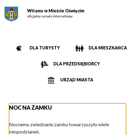
Witamy w Mieście Oświęcim
oficjalny serwis internetowy
DLA TURYSTY
DLA MIESZKAŃCA
DLA PRZEDSIĘBIORCY
URZĄD MIASTA
NOC NA ZAMKU
Nocnemu zwiedzaniu zamku towarzyszyło wiele
niespodzianek.