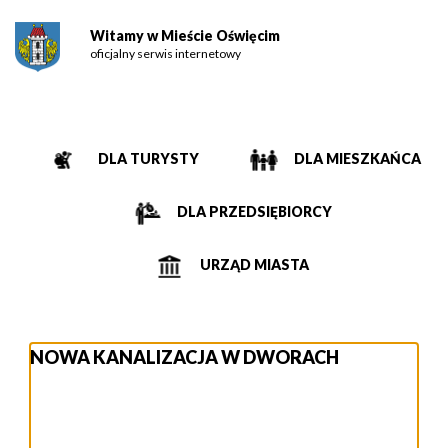
Witamy w Mieście Oświęcim
oficjalny serwis internetowy
DLA TURYSTY
DLA MIESZKAŃCA
DLA PRZEDSIĘBIORCY
URZĄD MIASTA
NOWA KANALIZACJA W DWORACH