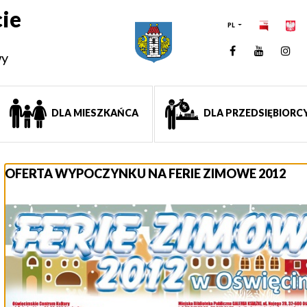
ie
PL
Facebook
YouTUb
Ins
wy
DLA MIESZKAŃCA
DLA PRZEDSIĘBIORC
OFERTA WYPOCZYNKU NA FERIE ZIMOWE 2012