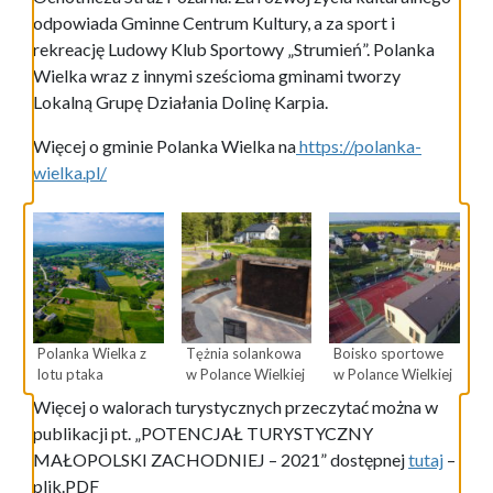
odpowiada Gminne Centrum Kultury, a za sport i
rekreację Ludowy Klub Sportowy „Strumień”. Polanka
Wielka wraz z innymi sześcioma gminami tworzy
Lokalną Grupę Działania Dolinę Karpia.
Więcej o gminie Polanka Wielka na
https://polanka-
wielka.pl/
Polanka Wielka z
Tężnia solankowa
Boisko sportowe
lotu ptaka
w Polance Wielkiej
w Polance Wielkiej
Więcej o walorach turystycznych przeczytać można w
publikacji pt. „POTENCJAŁ TURYSTYCZNY
MAŁOPOLSKI ZACHODNIEJ – 2021” dostępnej
tutaj
–
plik.PDF