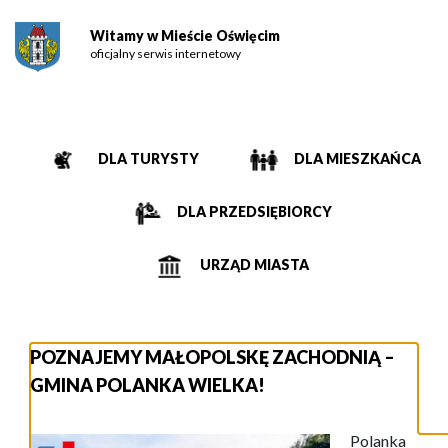
Witamy w Mieście Oświęcim
oficjalny serwis internetowy
DLA TURYSTY
DLA MIESZKAŃCA
DLA PRZEDSIĘBIORCY
URZĄD MIASTA
POZNAJEMY MAŁOPOLSKĘ ZACHODNIĄ –
GMINA POLANKA WIELKA!
Polanka