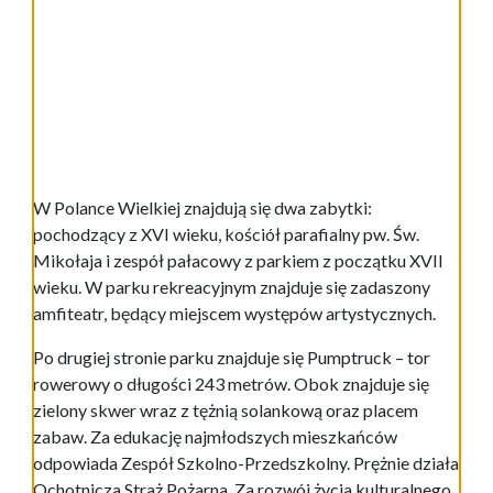
W Polance Wielkiej znajdują się dwa zabytki:
pochodzący z XVI wieku, kościół parafialny pw. Św.
Mikołaja i zespół pałacowy z parkiem z początku XVII
wieku. W parku rekreacyjnym znajduje się zadaszony
amfiteatr, będący miejscem występów artystycznych.
Po drugiej stronie parku znajduje się Pumptruck – tor
rowerowy o długości 243 metrów. Obok znajduje się
zielony skwer wraz z tężnią solankową oraz placem
zabaw. Za edukację najmłodszych mieszkańców
odpowiada Zespół Szkolno-Przedszkolny. Prężnie działa
Ochotnicza Straż Pożarna. Za rozwój życia kulturalnego