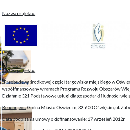
Nazwa projektu:
Nazwa projektu:
„Przebudowa środkowej części targowiska miejskiego w Oświęc
współfinansowany w ramach Programu Rozwoju Obszarów Wiejs
Działanie 321 Podstawowe usługi dla gospodarki i ludności wiejs
Beneficjent:
Gmina Miasto Oświęcim, 32-600 Oświęcim, ul. Zab
Data podpisania umowy o dofinansowanie:
17 wrzesień 2012r.