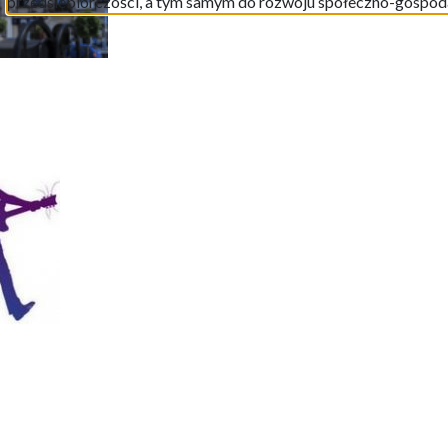
przedsiębiorczości, a tym samym do rozwoju społeczno-gospod