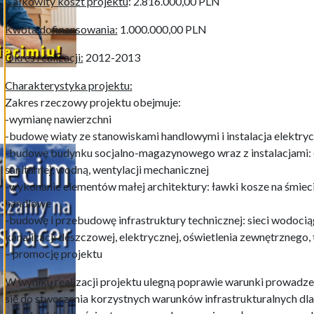
Całkowity koszt projektu
: 2.816.000,00 PLN
Kwota dofinansowania:
1.000.000,00 PLN
Okres realizacji:
2012-2013
Charakterystyka projektu:
Zakres rzeczowy projektu obejmuje:
-wymianę nawierzchni
-budowę wiaty ze stanowiskami handlowymi i instalacja elektry
-budowę budynku socjalno-magazynowego wraz z instalacjami: el
sanitarnej, wodną, wentylacji mechanicznej
-wykonanie elementów małej architektury: ławki kosze na śmieci,
handlowe
-budowę i przebudowę infrastruktury technicznej: sieci wodociągo
kanalizacji deszczowej, elektrycznej, oświetlenia zewnętrznego,
– promocję projektu
W wyniku realizacji projektu ulegną poprawie warunki prowadzen
się do stworzenia korzystnych warunków infrastrukturalnych dla