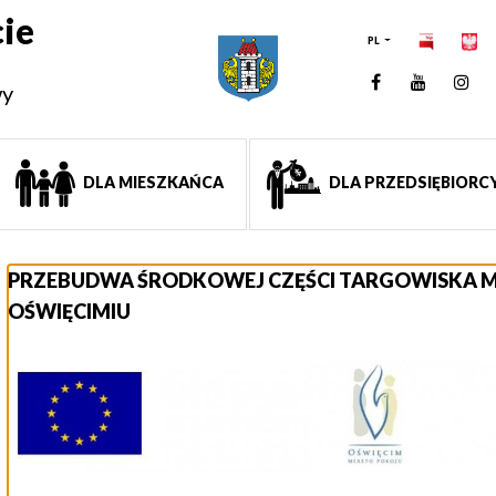
ie
PL
Facebook
YouTUb
Ins
wy
DLA MIESZKAŃCA
DLA PRZEDSIĘBIORC
PRZEBUDWA ŚRODKOWEJ CZĘŚCI TARGOWISKA M
OŚWIĘCIMIU