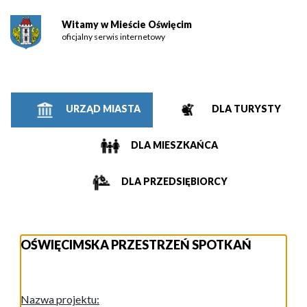
Witamy w Mieście Oświęcim
oficjalny serwis internetowy
URZĄD MIASTA
DLA TURYSTY
DLA MIESZKAŃCA
DLA PRZEDSIĘBIORCY
OŚWIĘCIMSKA PRZESTRZEŃ SPOTKAŃ
Nazwa projektu: