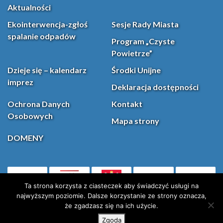
Aktualności
Ekointerwencja-zgłoś
Sesje Rady Miasta
spalanie odpadów
Program „Czyste
Powietrze”
Dzieje się – kalendarz
Środki Unijne
imprez
Deklaracja dostępności
Ochrona Danych
Kontakt
Osobowych
Mapa strony
DOMENY
PL
Facebook
YouT
(otwiera się w nowej karcie)
Ta strona korzysta z ciasteczek aby świadczyć usługi na
najwyższym poziomie. Dalsze korzystanie ze strony oznacza,
że zgadzasz się na ich użycie.
Instagram
X (Twitter)
Zgoda