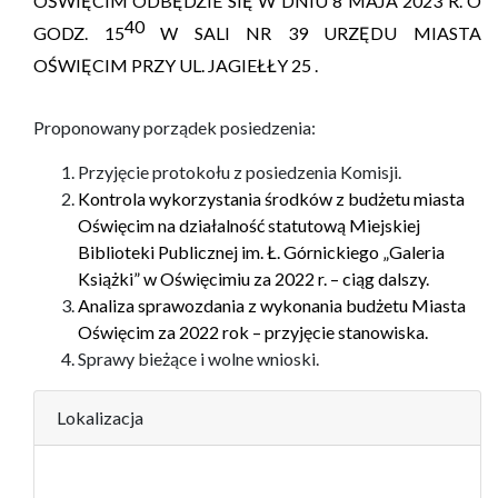
OŚWIĘCIM ODBĘDZIE SIĘ W DNIU
8 MAJA
202
3
R. O
40
GODZ. 1
5
W
S
ALI
NR 39
URZĘDU MIASTA
OŚWIĘCIM
PRZY UL.
JAGIEŁŁY 25
.
Proponowany porządek posiedzenia:
Przyjęcie protokołu z posiedzenia Komisji.
Kontrola wykorzystania środków z budżetu miasta
Oświęcim
na działalność statutową
Miejskiej
Bibliote
ki
Publicznej im. Ł. Górnickiego „Galeria
Książki” w Oświęcimiu
za 2022 r.
–
ciąg dalszy.
Analiza sprawozdania z wykonania budżetu Miasta
Oświęcim za 202
2
rok
–
przyjęcie stanowiska.
Sprawy bieżące i wolne wnioski.
Lokalizacja