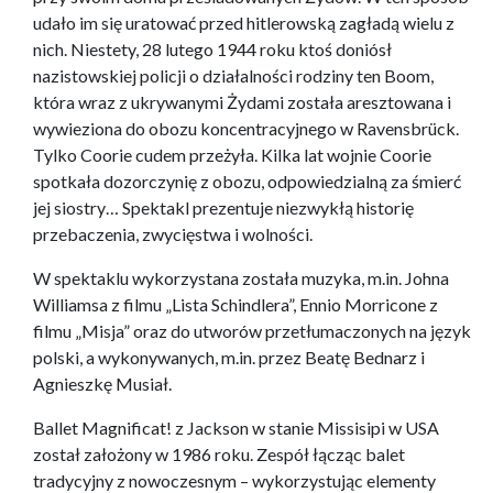
udało im się uratować przed hitlerowską zagładą wielu z
nich. Niestety, 28 lutego 1944 roku ktoś doniósł
nazistowskiej policji o działalności rodziny ten Boom,
która wraz z ukrywanymi Żydami została aresztowana i
wywieziona do obozu koncentracyjnego w Ravensbrück.
Tylko Coorie cudem przeżyła. Kilka lat wojnie Coorie
spotkała dozorczynię z obozu, odpowiedzialną za śmierć
jej siostry… Spektakl prezentuje niezwykłą historię
przebaczenia, zwycięstwa i wolności.
W spektaklu wykorzystana została muzyka, m.in. Johna
Williamsa z filmu „Lista Schindlera”, Ennio Morricone z
filmu „Misja” oraz do utworów przetłumaczonych na język
polski, a wykonywanych, m.in. przez Beatę Bednarz i
Agnieszkę Musiał.
Ballet Magnificat! z Jackson w stanie Missisipi w USA
został założony w 1986 roku. Zespół łącząc balet
tradycyjny z nowoczesnym – wykorzystując elementy