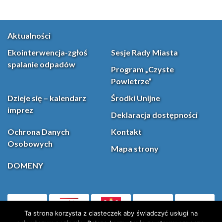
Aktualności
Ekointerwencja-zgłoś
Sesje Rady Miasta
spalanie odpadów
Program „Czyste
Powietrze”
Dzieje się – kalendarz
Środki Unijne
imprez
Deklaracja dostępności
Ochrona Danych
Kontakt
Osobowych
Mapa strony
DOMENY
PL
Facebook
YouT
(otwiera się w nowej karcie)
Ta strona korzysta z ciasteczek aby świadczyć usługi na