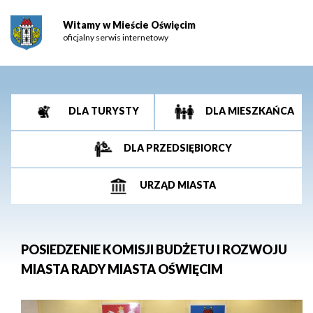
Witamy w Mieście Oświęcim
oficjalny serwis internetowy
DLA TURYSTY
DLA MIESZKAŃCA
DLA PRZEDSIĘBIORCY
URZĄD MIASTA
POSIEDZENIE KOMISJI BUDŻETU I ROZWOJU
MIASTA RADY MIASTA OŚWIĘCIM