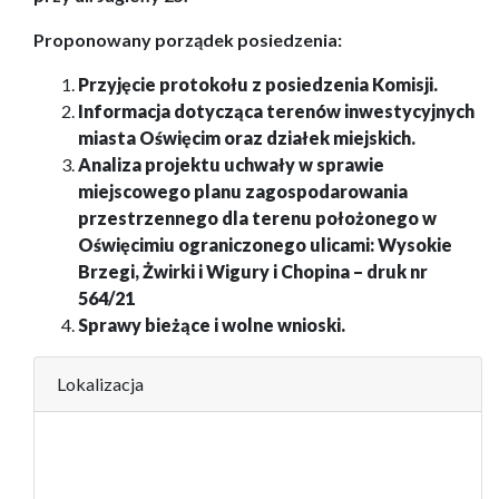
Proponowany porządek posiedzenia:
Przyjęcie protokoł
u
z posiedze
nia
Komisji.
Informacja dotycząca terenów inwestycyjnych
miasta Oświęcim oraz działek miejskich.
Analiza projektu uchwały w sprawie
miejscowego planu zagospodarowania
przestrzennego dla terenu położonego w
Oświęcimiu ograniczonego ulicami: Wysokie
Brzegi, Żwirki i Wigury i Chopina – druk nr
564/21
Sprawy bieżące i wolne wnioski.
Lokalizacja