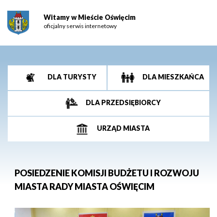
Witamy w Mieście Oświęcim
oficjalny serwis internetowy
DLA TURYSTY
DLA MIESZKAŃCA
DLA PRZEDSIĘBIORCY
URZĄD MIASTA
POSIEDZENIE KOMISJI BUDŻETU I ROZWOJU
MIASTA RADY MIASTA OŚWIĘCIM