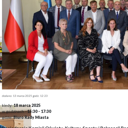
dodano: 13 marca 2025 godz. 12:23
kiedy:
18 marca 2025
w godzinach -
15:30 - 17:30
gdzie:
Biuro Rady Miasta
P
osiedzenie
Komisji Oświaty, Kultury, Sportu i Rekreacji R