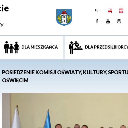
ie
PL
Facebook
YouTUb
Ins
wy
DLA MIESZKAŃCA
DLA PRZEDSIĘBIORC
POSIEDZENIE KOMISJI OŚWIATY, KULTURY, SPORTU
OŚWIĘCIM