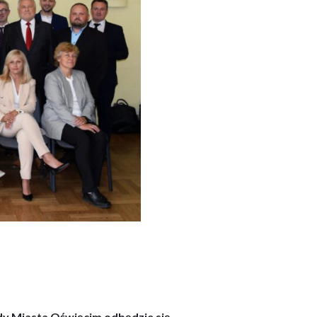
ady
Miasta Oświęcim
odbędzie
się