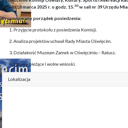
3
0
w dniu
18 marca
20
2
5
r.
o godz.
1
5.
w
sali nr 39 Urzędu Mi
Proponowany porządek posiedzenia:
Przyjęcie protokołu z posiedzenia Komisji.
Analiza projektów uchwał Rady Miasta Oświęcim.
Działalność Muzeum Zamek w Oświęcimiu – Ratusz.
Sprawy bieżące i wolne wnioski.
Lokalizacja