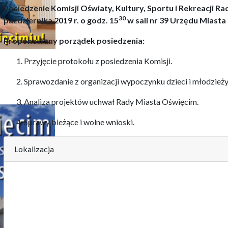
P
osiedzenie
Komisji Oświaty, Kultury, Sportu i Rekreacji R
3
0
października
201
9
r.
o godz.
1
5
w
sali nr 39 Urzędu Miasta
Proponowany porządek posiedzenia:
Przyjęcie protokołu z posiedzenia Komisji.
Sprawozdanie z organizacji wypoczynku dzieci i młodzieży 
Analiza projektów uchwał Rady Miasta Oświęcim.
Sprawy bieżące i wolne wnioski.
Lokalizacja