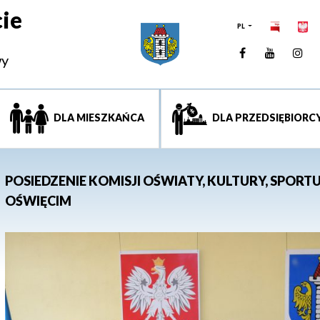
ie
PL
Facebook
YouTUb
Ins
wy
DLA MIESZKAŃCA
DLA PRZEDSIĘBIORC
POSIEDZENIE KOMISJI OŚWIATY, KULTURY, SPORTU
OŚWIĘCIM