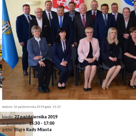
dodano: 16 października 2019 godz. 13:23
kiedy:
22 października 2019
w godzinach -
15:30 - 17:00
gdzie:
Biuro Rady Miasta