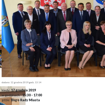
dodano: 12 grudnia 2019 godz. 13:14
kiedy:
17 grudnia 2019
w godzinach -
15:30 - 17:00
gdzie:
Biuro Rady Miasta