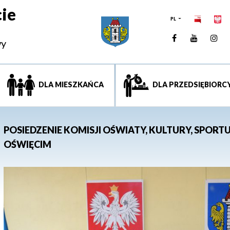
ie
PL
Facebook
YouTUb
Ins
wy
DLA MIESZKAŃCA
DLA PRZEDSIĘBIORC
POSIEDZENIE KOMISJI OŚWIATY, KULTURY, SPORTU
OŚWIĘCIM