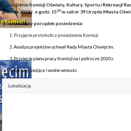
P
osiedzenie
Komisji Oświaty, Kultury, Sportu i Rekreacji R
3
0
grudnia
201
9
r.
o godz.
1
5
w
sali nr 39 Urzędu Miasta
Oświ
Proponowany porządek posiedzenia:
Przyjęcie protokołu z posiedzenia Komisji.
Analiza projektów uchwał Rady Miasta Oświęcim.
Przyjęcie planu pracy Komisji na I półrocze 2020 r.
Sprawy bieżące i wolne wniosk
i.
Lokalizacja