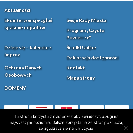
Aktualności
Ekointerwencja-zgłoś
Sesje Rady Miasta
spalanie odpadów
Program „Czyste
Powietrze”
Dzieje się – kalendarz
Środki Unijne
imprez
Deklaracja dostępności
Ochrona Danych
Kontakt
Osobowych
Mapa strony
DOMENY
PL
Facebook
YouT
(otwiera się w nowej karcie)
Ta strona korzysta z ciasteczek aby świadczyć usługi na
najwyższym poziomie. Dalsze korzystanie ze strony oznacza,
że zgadzasz się na ich użycie.