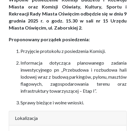
Miasta
oraz Komisji Oświaty, Kultury, Sportu i
Rekreacji
Rady Miasta Oświęcim
odbędzie się w dniu
9
grudnia
2
0
2
5
r. o godz.
15.
30
w
sali nr
15
Urzędu
M
iasta Oświęcim,
ul.
Zaborskiej
2
.
Proponowany porządek posiedzenia:
Przyjęcie protokołu z posiedzenia Komisji.
Informacja dotycząca planowanego zadania
inwestycyjnego pn „Przebudowa
i rozbudow
a
hali
lodowej wraz z budową parkingów, pylonu, masztów
flagowych, zagospodarowania terenu oraz
infrastruktury towarzyszącej – Etap I”.
Sprawy bieżące i wolne wnioski.
Lokalizacja