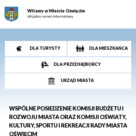
Witamy w Mieście Oświęcim
oficjalny serwis internetowy
DLA TURYSTY
DLA MIESZKAŃCA
DLA PRZEDSIĘBIORCY
URZĄD MIASTA
WSPÓLNE POSIEDZENIE KOMISJI BUDŻETU I
ROZWOJU MIASTA ORAZ KOMISJI OŚWIATY,
KULTURY, SPORTU I REKREACJI RADY MIASTA
OŚWIĘCIM