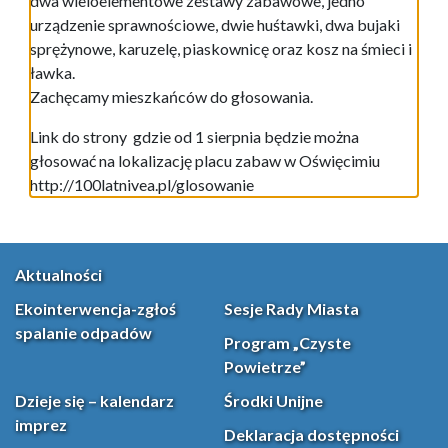
dwa wieloelementowe zestawy zabawowe, jedno
urządzenie sprawnościowe, dwie huśtawki, dwa bujaki
sprężynowe, karuzelę, piaskownicę oraz kosz na śmieci i
ławka.
Zachęcamy mieszkańców do głosowania.
Link do strony gdzie od 1 sierpnia będzie można
głosować na lokalizację placu zabaw w Oświęcimiu
http://100latnivea.pl/glosowanie
Aktualności
Ekointerwencja-zgłoś
Sesje Rady Miasta
spalanie odpadów
Program „Czyste
Powietrze”
Dzieje się – kalendarz
Środki Unijne
imprez
Deklaracja dostępności