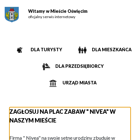
Witamy w Mieście Oświęcim
oficjalny serwis internetowy
DLA TURYSTY
DLA MIESZKAŃCA
DLA PRZEDSIĘBIORCY
URZĄD MIASTA
ZAGŁOSUJ NA PLAC ZABAW " NIVEA" W
NASZYM MIEŚCIE
Firma " Nivea" na swoje setne urodziny zbuduje w