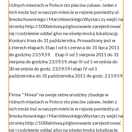
różnych miastach w Polsce sto placów zabaw. Jeden z
nich może być w naszym mieście w rejonie pomiedzy ul.
Smoluchowskiego i Marchlewskiego.Wystarczy wejść na
stronkę http://100latnivea.pl/glosowanie zarejestrować
się i codziennie oddać głos na oświęcimską lokalizację.
Konkurs trwa do 31 października. Prowadzony jest w
czterech etapach. Etap I od 6 czerwca do 31 lipca 2011
do godziny 23.59.59. Etap II od 1 sierpnia 2011 do 31
sierpnia do godziny 23.59.59, etap III od 1 września do
30 września do godz. 23.59.59 i etap IV od 1
października do 31 października 2011 do godz. 23.59.59.
Firma " Nivea" na swoje setne urodziny zbuduje w
różnych miastach w Polsce sto placów zabaw. Jeden z
nich może być w naszym mieście w rejonie pomiedzy ul.
Smoluchowskiego i Marchlewskiego.Wystarczy wejść na
stronkę http://100latnivea.pl/glosowanie zarejestrować
się i codziennie oddać głos na oświęcimską lokalizację.