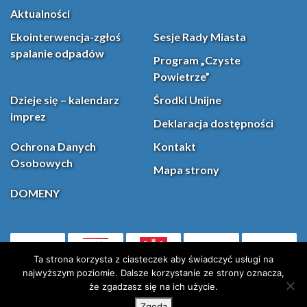
Aktualności
Ekointerwencja-zgłoś
Sesje Rady Miasta
spalanie odpadów
Program „Czyste
Powietrze”
Dzieje się – kalendarz
Środki Unijne
imprez
Deklaracja dostępności
Ochrona Danych
Kontakt
Osobowych
Mapa strony
DOMENY
PL
Facebook
YouT
(otwiera się w nowej karcie)
Ta strona korzysta z ciasteczek aby świadczyć usługi na
najwyższym poziomie. Dalsze korzystanie ze strony oznacza,
że zgadzasz się na ich użycie.
Instagram
X (Twitter)
Zgoda