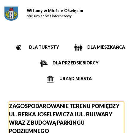
Witamy w Mieście Oświęcim
oficjalny serwis internetowy
DLA TURYSTY
DLA MIESZKAŃCA
DLA PRZEDSIĘBIORCY
URZĄD MIASTA
ZAGOSPODAROWANIE TERENU POMIĘDZY
UL. BERKA JOSELEWICZA I UL. BULWARY
WRAZ Z BUDOWĄ PARKINGU
PODZIEMNEGO