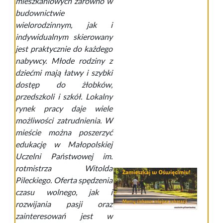
mieszkaniowych zarówno w
budownictwie
wielorodzinnym, jak i
indywidualnym skierowany
jest praktycznie do każdego
nabywcy. Młode rodziny z
dziećmi mają łatwy i szybki
dostęp do żłobków,
przedszkoli i szkół. Lokalny
rynek pracy daje wiele
możliwości zatrudnienia. W
mieście można poszerzyć
edukację w Małopolskiej
Uczelni Państwowej im.
rotmistrza Witolda
Pileckiego. Oferta spędzenia
czasu wolnego, jak i
rozwijania pasji oraz
zainteresowań jest w