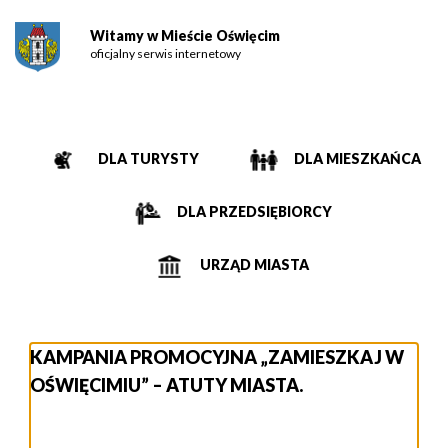
Witamy w Mieście Oświęcim
oficjalny serwis internetowy
DLA TURYSTY
DLA MIESZKAŃCA
DLA PRZEDSIĘBIORCY
URZĄD MIASTA
KAMPANIA PROMOCYJNA „ZAMIESZKAJ W
OŚWIĘCIMIU” – ATUTY MIASTA.