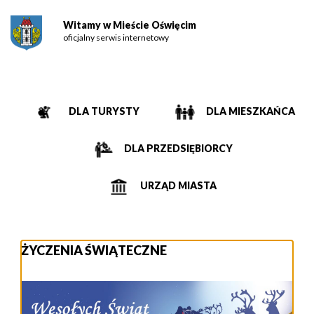
Witamy w Mieście Oświęcim
oficjalny serwis internetowy
DLA TURYSTY
DLA MIESZKAŃCA
DLA PRZEDSIĘBIORCY
URZĄD MIASTA
ŻYCZENIA ŚWIĄTECZNE