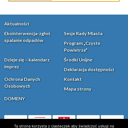
Aktualności
Ekointerwencja-zgłoś
Sesje Rady Miasta
spalanie odpadów
Program „Czyste
Powietrze”
Dzieje się – kalendarz
Środki Unijne
imprez
Deklaracja dostępności
Ochrona Danych
Kontakt
Osobowych
Mapa strony
DOMENY
PL
Facebook
YouT
(otwiera się w nowej karcie)
Ta strona korzysta z ciasteczek aby świadczyć usługi na