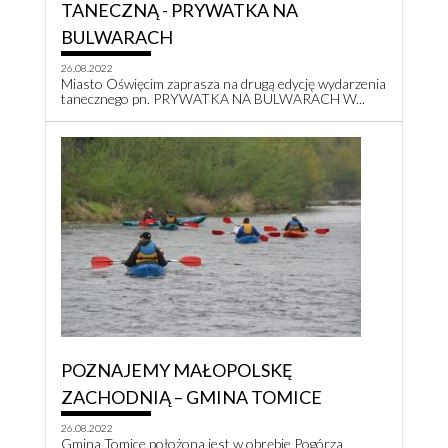
TANECZNĄ - PRYWATKA NA
BULWARACH
26.08.2022
Miasto Oświęcim zaprasza na drugą edycję wydarzenia
tanecznego pn. PRYWATKA NA BULWARACH W...
POZNAJEMY MAŁOPOLSKĘ
ZACHODNIĄ – GMINA TOMICE
26.08.2022
Gmina Tomice położona jest w obrębie Pogórza