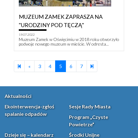
MUZEUM ZAMEK ZAPRASZA NA
"URODZINY POD TĘCZĄ"
19.07.2022
Muzeum Zamek w Oświęcimiu w 2018 roku otworzyło
podwoje nowego muzeum w mieście. W odresta...
Previous page
21
«
3
4
5
6
7
Aktualności
Ekointerwencja-zgłoś
Sesje Rady Miasta
spalanie odpadów
Program „Czyste
Powietrze”
Dzieje się – kalendarz
Środki Unijne