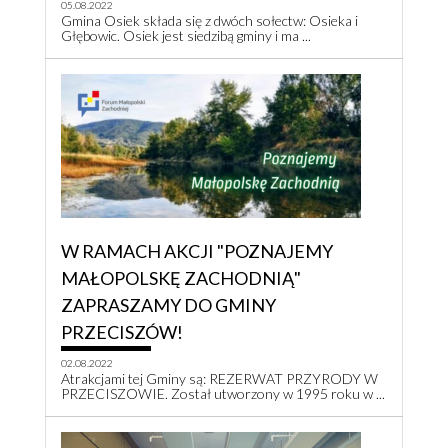
05.08.2022
Gmina Osiek składa się z dwóch sołectw: Osieka i
Głębowic. Osiek jest siedzibą gminy i ma ...
W RAMACH AKCJI "POZNAJEMY
MAŁOPOLSKĘ ZACHODNIĄ"
ZAPRASZAMY DO GMINY
PRZECISZÓW!
02.08.2022
Atrakcjami tej Gminy są: REZERWAT PRZYRODY W
PRZECISZOWIE. Został utworzony w 1995 roku w ...