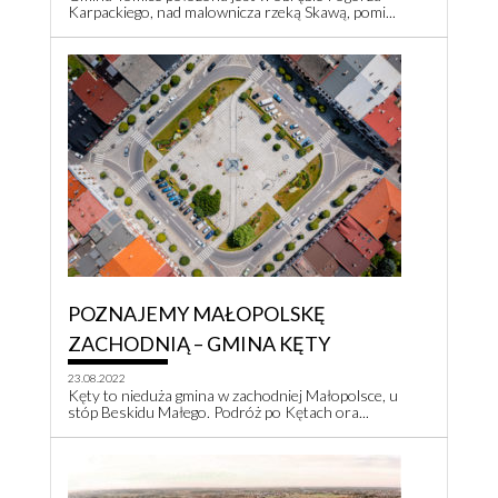
Karpackiego, nad malownicza rzeką Skawą, pomi...
POZNAJEMY MAŁOPOLSKĘ
ZACHODNIĄ – GMINA KĘTY
23.08.2022
Kęty to nieduża gmina w zachodniej Małopolsce, u
stóp Beskidu Małego. Podróż po Kętach ora...