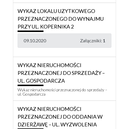
WYKAZ LOKALU UZYTKOWEGO
PRZEZNACZONEGO DO WYNAJMU
PRZY UL. KOPERNIKA 2
09.10.2020
Załączniki:
1
WYKAZ NIERUCHOMOŚCI
PRZEZNACZONEJ DO SPRZEDAŻY –
UL. GOSPODARCZA
Wykaz nieruchomości przeznaczonej do sprzedaży –
ul. Gospodarcza
WYKAZ NIERUCHOMOŚCI
PRZEZNACZONEJ DO ODDANIA W
DZIERŻAWĘ – UL. WYZWOLENIA