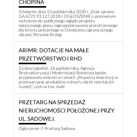
CHOPINA
Oświęcim, dnia 13 października 2020 r. Znak sprawy:
GA.6721.93.127.2018.I OGŁOSZENIE o ponownym
wyłożeniu do publicznego wglądu projektu
miejscowego planu zagospodarowania przestrzennego
dla terenu położonego w Oświęcimiu ograniczonego
ulicami: Wysokie Brzegi,
ARIMR: DOTACJE NA MAŁE
PRZETWÓRSTWO I RHD
Za dwa tygodnie, 26 października, Agencja
Restrukturyzacji i Modernizacji Rolnictwa będzie
przyjmowała wnioski w ramach „Wsparcia inwestycji w
przetwarzanie produktów rolnych, obrót nimi lub ich
rozwój”, czyli na tzw. małe
PRZETARG NA SPRZEDAŻ
NIERUCHOMOŚCI POŁOŻONEJ PRZY
UL. SADOWEJ.
Ogłoszenie II Przetarg Sadowa