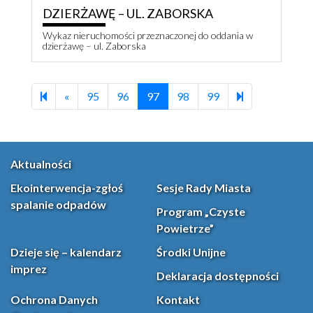
DZIERŻAWĘ – UL. ZABORSKA
Wykaz nieruchomości przeznaczonej do oddania w
dzierżawę – ul. Zaborska
Previous page
132
«
95
96
97
98
99
Aktualności
Ekointerwencja-zgłoś
Sesje Rady Miasta
spalanie odpadów
Program „Czyste
Powietrze”
Dzieje się – kalendarz
Środki Unijne
imprez
Deklaracja dostępności
Ochrona Danych
Kontakt