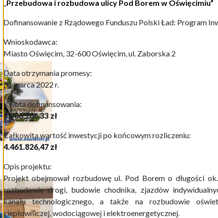
„
Przebudowa i rozbudowa ulicy Pod Borem w Oświęcimiu”
Dofinansowanie z Rządowego Funduszu Polski Ład: Program Inw
Wnioskodawca:
Miasto Oświęcim, 32-600 Oświęcim, ul. Zaborska 2
Data otrzymania promesy:
31 marca 2022 r.
Kwota dofinansowania:
3.906.266,33 zł
Całkowita wartość inwestycji po końcowym rozliczeniu:
4.461.826,47 zł
Opis projektu:
Projekt obejmował rozbudowę ul. Pod Borem o długości ok.
rozbudowie drogi, budowie chodnika, zjazdów indywidualnyc
kanału technologicznego, a także na rozbudowie oświet
ciepłowniczej, wodociągowej i elektroenergetycznej.