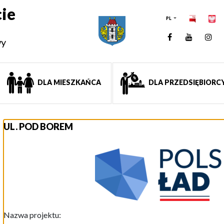
ie
PL
Facebook
YouTUb
Ins
wy
DLA MIESZKAŃCA
DLA PRZEDSIĘBIORC
UL. POD BOREM
Nazwa projektu: