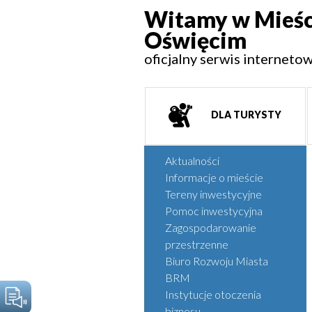
Witamy w Mieśc
Oświęcim
oficjalny serwis interneto
DLA TURYSTY
Aktualności
Informacje o mieście
Tereny inwestycyjne
Pomoc inwestycyjna
Zagospodarowanie
przestrzenne
Biuro Rozwoju Miasta
BRM
Instytucje otoczenia
biznesu