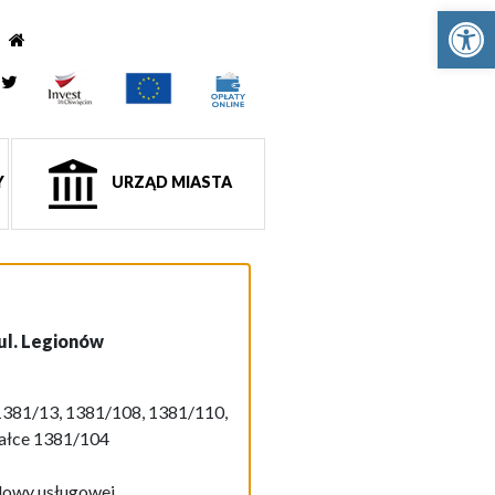
Ot
e
tagram
Twitter
Y
URZĄD MIASTA
ul. Legionów
1381/13, 1381/108, 1381/110,
iałce 1381/104
dowy usługowej