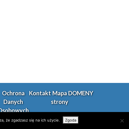
Ochrona
Kontakt
Mapa
DOMENY
Wybierz i
Danych
strony
posłuchaj
Osobowych
a, że zgadzasz się na ich użycie.
Zgoda