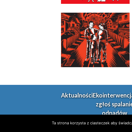
Aktualności
Ekointerwencj
zgłoś spalani
odpadów
Ta strona korzysta z ciasteczek aby świadc