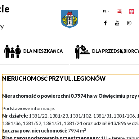
ie
PL
Facebook
YouTUb
Ins
wy
DLA MIESZKAŃCA
DLA PRZEDSIĘBIORC
NIERUCHOMOŚĆ PRZY UL. LEGIONÓW
Nieruchomość o powierzchni 0,7974 ha w Oświęcimiu przy 
Podstawowe informacje:
Nr działek:
1381/22, 1381/23, 1381/102, 1381/31, 1381/106, 
1381/36, 1381/52, 1381/51, 1381/24 oraz udział 843/896 w dz
2
Łączna pow. nieruchomości
: 7974 m
Plan zagospodarowania przestrzennego:
1U – tereny zabu