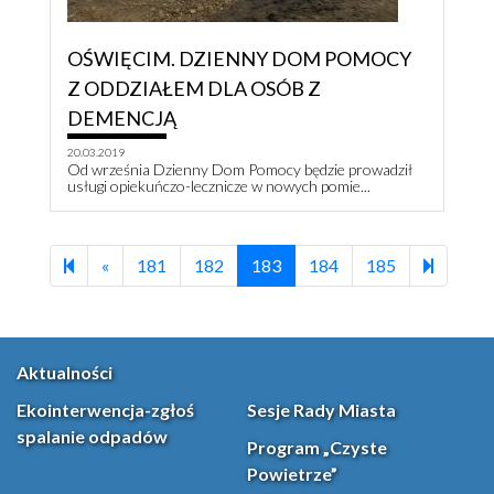
OŚWIĘCIM. DZIENNY DOM POMOCY
Z ODDZIAŁEM DLA OSÓB Z
DEMENCJĄ
20.03.2019
Od września Dzienny Dom Pomocy będzie prowadził
usługi opiekuńczo-lecznicze w nowych pomie...
Previous page
205
«
181
182
183
184
185
Aktualności
Ekointerwencja-zgłoś
Sesje Rady Miasta
spalanie odpadów
Program „Czyste
Powietrze”