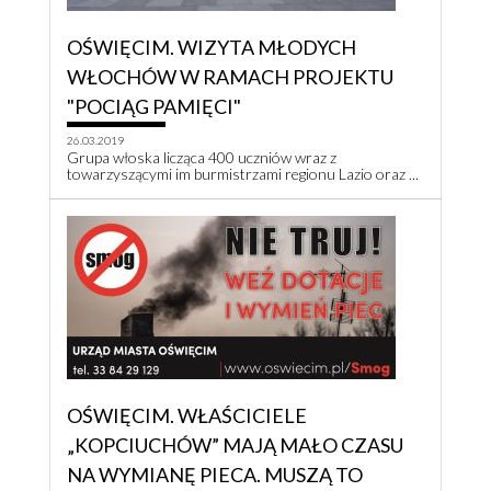
OŚWIĘCIM. WIZYTA MŁODYCH
WŁOCHÓW W RAMACH PROJEKTU
"POCIĄG PAMIĘCI"
26.03.2019
Grupa włoska licząca 400 uczniów wraz z
towarzyszącymi im burmistrzami regionu Lazio oraz ...
OŚWIĘCIM. WŁAŚCICIELE
„KOPCIUCHÓW” MAJĄ MAŁO CZASU
NA WYMIANĘ PIECA. MUSZĄ TO