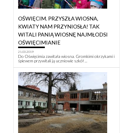
OŚWIĘCIM. PRZYSZŁA WIOSNA,
KWIATY NAM PRZYNIOSŁA! TAK
WITALI PANIĄ WIOSNĘ NAJMŁODSI
OŚWIĘCIMIANIE
21.03.2019
Do Oświęcimia zawitała wiosna. Gromkimi okrzykami i
śpiewem przywitali ją uczniowie szkół ...