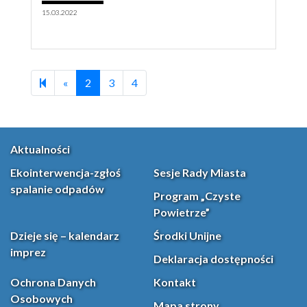
15.03.2022
Previous page
«
2
3
4
Aktualności
Ekointerwencja-zgłoś
Sesje Rady Miasta
spalanie odpadów
Program „Czyste
Powietrze”
Dzieje się – kalendarz
Środki Unijne
imprez
Deklaracja dostępności
Ochrona Danych
Kontakt
Osobowych
Mapa strony