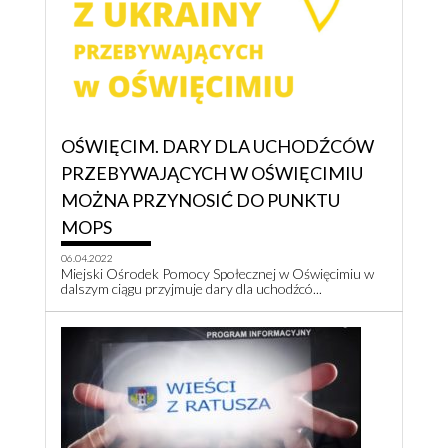
OŚWIĘCIM. DARY DLA UCHODŹCÓW
PRZEBYWAJĄCYCH W OŚWIĘCIMIU
MOŻNA PRZYNOSIĆ DO PUNKTU
MOPS
06.04.2022
Miejski Ośrodek Pomocy Społecznej w Oświęcimiu w
dalszym ciągu przyjmuje dary dla uchodźcó...