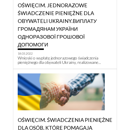
OŚWIĘCIM. JEDNORAZOWE
ŚWIADCZENIE PIENIĘŻNE DLA
OBYWATELI UKRAINY.BИПЛАТУ
ГРОМАДЯНАМ УКРАЇНИ
ОДНОРАЗОВОЇ ГРОШОВОЇ
ДОПОМОГИ
18.03.2022
Wnioski o wypłatę jednorazowego świadczenia
pieniężnego dla obywateli Ukrainy, realizowane...
OŚWIĘCIM. ŚWIADCZENIA PIENIĘŻNE
DLA OSÓB, KTÓRE POMAGAJĄ