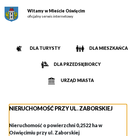
Witamy w Mieście Oświęcim
oficjalny serwis internetowy
DLA TURYSTY
DLA MIESZKAŃCA
DLA PRZEDSIĘBIORCY
URZĄD MIASTA
NIERUCHOMOŚĆ PRZY UL. ZABORSKIEJ
Nieruchomość o powierzchni 0,2522 ha w
Oświęcimiu przy ul. Zaborskiej