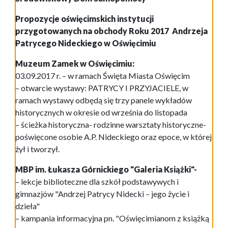
Propozycje oświęcimskich instytucji
przygotowanych na obchody Roku 2017 Andrzeja
Patrycego Nideckiego w Oświęcimiu
Muzeum Zamek w Oświęcimiu:
03.09.2017 r. – w ramach Święta Miasta Oświęcim
– otwarcie wystawy: PATRYCY I PRZYJACIELE, w
ramach wystawy odbędą się trzy panele wykładów
historycznych w okresie od września do listopada
– ścieżka historyczna- rodzinne warsztaty historyczne-
poświęcone osobie A.P. Nideckiego oraz epoce, w której
żył i tworzył.
MBP im. Łukasza Górnickiego "Galeria Książki"-
– lekcje biblioteczne dla szkół podstawywych i
gimnazjów "Andrzej Patrycy Nidecki – jego życie i
dzieła"
– kampania informacyjna pn. "Oświęcimianom z książką