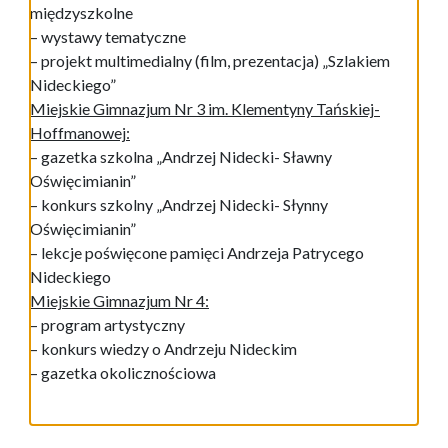
międzyszkolne
– wystawy tematyczne
– projekt multimedialny (film, prezentacja) „Szlakiem
Nideckiego”
Miejskie Gimnazjum Nr 3 im. Klementyny Tańskiej-
Hoffmanowej:
– gazetka szkolna „Andrzej Nidecki- Sławny
Oświęcimianin”
– konkurs szkolny „Andrzej Nidecki- Słynny
Oświęcimianin”
– lekcje poświęcone pamięci Andrzeja Patrycego
Nideckiego
Miejskie Gimnazjum Nr 4:
– program artystyczny
– konkurs wiedzy o Andrzeju Nideckim
– gazetka okolicznościowa