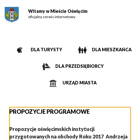
Witamy w Mieście Oświęcim
oficjalny serwis internetowy
DLA TURYSTY
DLA MIESZKAŃCA
DLA PRZEDSIĘBIORCY
URZĄD MIASTA
PROPOZYCJE PROGRAMOWE
Propozycje oświęcimskich instytucji
przygotowanych na obchody Roku 2017 Andrzeja