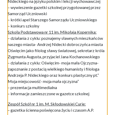
Nideckiego na języku polskim i lekcji wychowawczej
– wywieszenie gazetki szkolnej przygotowanej przez
Samorząd Uczniowski
– krótki apel Starszego Samorządu Uczniowskiego
– konkurs szkolny
Szkoła Podstawowa nr 11 im. Mikołaja Kopernika:
– działania z cyklu: poznajemy sławnych mieszkańców
naszego miasta- Andrzej Nidecki dobroczyńca miasta
Oświęcim jako filolog sławy światowej, sekretarz króla
Zygmunta Augusta, przyjaciel Jana Kochanowskiego
– działania z cyklu: Oświęcim- moja mała Ojczyzna-
zapoznanie z postacią wielkiego humanisty i filologa
Andrzeja P. Nideckiego oraz konkurs plastyczny pt.”
Moja miejscowość- moja mała ojczyzna”
– prezentacja multimedialna
– informacje zamieszczone w gazetce szkolnej
Zespół Szkół nr 1 im. M. Skłodowskiej Curie:
– gazetka ścienna poświęcona życiu i czasom A.P.