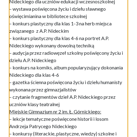
Nideckiego dla uczniów edukacji wczesnoszkolnej
– wystawa poświęcona życiu i dziełu sławnego
oświęcimianina w bibliotece szkolnej
– konkurs plastyczny dla klas 1-3 na herb miejsca
związanego z A.P. Nideckim
– konkurs plastyczny dla klas 4-6 na portret A.P.
Nideckiego wykonany dowolną techniką
– audycja przez radiowęzeł szkolny poświęcony życiu i
dziełu A.P. Nideckiego
– konkurs na komiks, album popularyzujący dokonania
Nideckiego dla klas 4-6
– gazetka ścienna poświęcona życiu i dziełu humanisty
wykonana przez gimnazjalistów
– czytanie fragmentów dzieł A.P. Nideckiego przez
uczniów klasy teatralnej
Miejskie Gimnazjum nr 2 im. Ł. Górnickiego:
– lekcje tematyczne poświęcone historii i losom
Andrzeja Patrycego Nideckiego
– konkursy (literackie, plastyczne, wiedzy) szkolne i