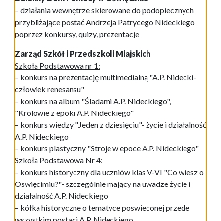
– działania wewnętrze skierowane do podopiecznych
przybliżające postać Andrzeja Patrycego Nideckiego
poprzez konkursy, quizy, prezentacje
Zarząd Szkół i Przedszkoli Miajskich
Szkoła Podstawowa nr 1:
– konkurs na prezentację multimedialną "A.P. Nidecki-
człowiek renesansu"
– konkurs na album "Śladami A.P. Nideckiego",
"Królowie z epoki A.P. Nideckiego"
– konkurs wiedzy "Jeden z dziesięciu"- życie i działalność
A.P. Nideckiego
– konkurs plastyczny "Stroje w epoce A.P. Nideckiego"
Szkoła Podstawowa Nr 4:
– konkurs historyczny dla uczniów klas V-VI "Co wiesz o
Oswięcimiu?"- szczególnie mający na uwadze życie i
działalność A.P. Nideckiego
– kółka historyczne o tematyce poswieconej przede
wszystkim postaci A.P. Nideckiego