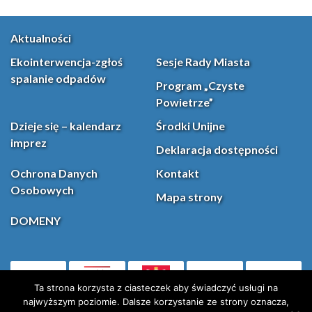
Aktualności
Ekointerwencja-zgłoś
Sesje Rady Miasta
spalanie odpadów
Program „Czyste
Powietrze”
Dzieje się – kalendarz
Środki Unijne
imprez
Deklaracja dostępności
Ochrona Danych
Kontakt
Osobowych
Mapa strony
DOMENY
PL
Facebook
YouT
(otwiera się w nowej karcie)
Ta strona korzysta z ciasteczek aby świadczyć usługi na
najwyższym poziomie. Dalsze korzystanie ze strony oznacza,