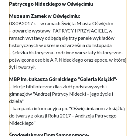
Patrycego Nideckiego w Oświęcimiu
Muzeum Zamek w Oświęcimiu:
03.09.2017 r. – w ramach Święta Miasta Oświęcim
– otwarcie wystawy: PATRYCY I PRZYJACIELE, w
ramach wystawy odbędą się trzy panele wykładów
historycznych w okresie od września do listopada
– ścieżka historyczna- rodzinne warsztaty historyczne-
poświęcone osobie A.P. Nideckiego oraz epoce, w której
żył i tworzył.
MBP im. Łukasza Górnickiego "Galeria Książki"-
– lekcje biblioteczne dla szkół podstawywych i
gimnazjów "Andrzej Patrycy Nidecki – jego życie i
dzieła"
– kampania informacyjna pn. "Oświęcimianom z książką
do twarzy z okazji Roku 2017 – Andrzeja Patrycego
Nideckiego"
Środowiskowy Dom Samopomocy-