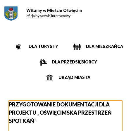
Witamy w Mieście Oświęcim
oficjalny serwis internetowy
DLA TURYSTY
DLA MIESZKAŃCA
DLA PRZEDSIĘBIORCY
URZĄD MIASTA
PRZYGOTOWANIE DOKUMENTACJI DLA
PROJEKTU „OŚWIĘCIMSKA PRZESTRZEŃ
SPOTKAŃ”