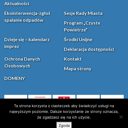
Aktualności
Ekointerwencja-zgłoś
Sesje Rady Miasta
spalanie odpadów
Program „Czyste
Powietrze”
Dzieje się – kalendarz
Środki Unijne
imprez
Deklaracja dostępności
Ochrona Danych
Kontakt
Osobowych
Mapa strony
DOMENY
PL
Facebook
YouT
(otwiera się w nowej karcie)
Ta strona korzysta z ciasteczek aby świadczyć usługi na
najwyższym poziomie. Dalsze korzystanie ze strony oznacza,
że zgadzasz się na ich użycie.
Instagram
X (Twitter)
Zgoda