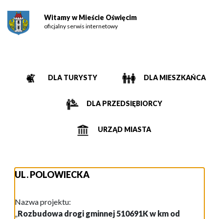
Witamy w Mieście Oświęcim
oficjalny serwis internetowy
DLA TURYSTY
DLA MIESZKAŃCA
DLA PRZEDSIĘBIORCY
URZĄD MIASTA
UL. POLOWIECKA
Nazwa projektu:
„
Rozbudowa drogi gminnej 510691K w km od