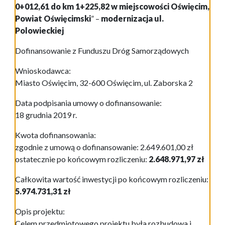
0+012,61 do km 1+225,82 w miejscowości Oświęcim,
Powiat Oświęcimski
” –
modernizacja ul.
Polowieckiej
Dofinansowanie z Funduszu Dróg Samorządowych
Wnioskodawca:
Miasto Oświęcim, 32-600 Oświęcim, ul. Zaborska 2
Data podpisania umowy o dofinansowanie:
18 grudnia 2019 r.
Kwota dofinansowania:
zgodnie z umową o dofinansowanie: 2.649.601,00 zł
ostatecznie po końcowym rozliczeniu:
2.648.971,97 zł
Całkowita wartość inwestycji po końcowym rozliczeniu:
5.974.731,31 zł
Opis projektu:
Celem przedmiotowego projektu była rozbudowa i