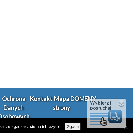
Ochrona
Kontakt
Mapa
DOMENY
Wybierz i
Danych
strony
posłuchaj
Osobowych
a, że zgadzasz się na ich użycie.
Zgoda