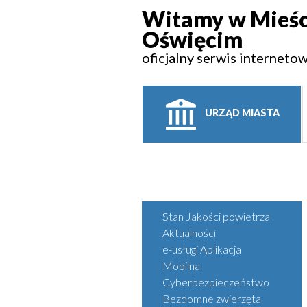
Witamy w Mieśc
Oświęcim
oficjalny serwis interneto
URZĄD MIASTA
Stan Jakości powietrza
Aktualności
e-usługi Aplikacja
Mobilna
Cyberbezpieczeństwo
Bezdomne zwierzęta