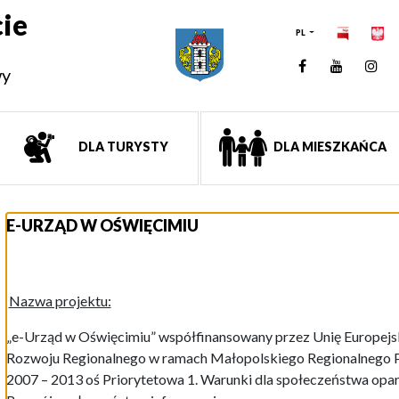
ie
PL
Facebook
YouTUb
Ins
wy
DLA TURYSTY
DLA MIESZKAŃCA
E-URZĄD W OŚWIĘCIMIU
Nazwa projektu:
„e-Urząd w Oświęcimiu” współfinansowany przez Unię Europejs
Rozwoju Regionalnego w ramach Małopolskiego Regionalnego P
2007 – 2013 oś Priorytetowa 1. Warunki dla społeczeństwa opart