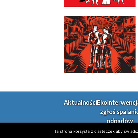
Aktualności
Ekointerwencj
zgłoś spalani
odpadów
Ta strona korzysta z ciasteczek aby świadc