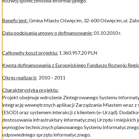
Rozwój społeczeństwa informacyjnego.
Beneficjent:
Gmina Miasto Oświęcim, 32-600 Oświęcim, ul. Zab
Data podpisania umowy o dofinansowanie:
01.10.2010 r.
Całkowity koszt projektu:
1.360.957,20 PLN
Kwota dofinansowania z Europejskiego Funduszu Rozwoju Regi
Okres realizacji:
2010 – 2011
Charakterystyka projektu:
Projekt obejmuje wdrożenie Zintegrowanego Systemu Informaty
integrację wewnętrznych aplikacji Zarządzania Miastem wraz
(ESOD) oraz systemem interakcji z klientem (e-Urząd). Dodatk
dostosowania infrastruktury informatycznej Urzędu i miejskich 
wymogów technicznych planowanego Systemu Informatycznego, 
odpowiedniego sprzętu informatycznego.