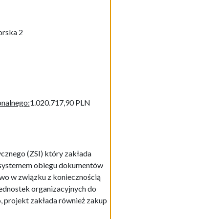
orska 2
onalnego:
1.020.717,90 PLN
cznego (ZSI) który zakłada
 z systemem obiegu dokumentów
owo w związku z koniecznością
jednostek organizacyjnych do
projekt zakłada również zakup